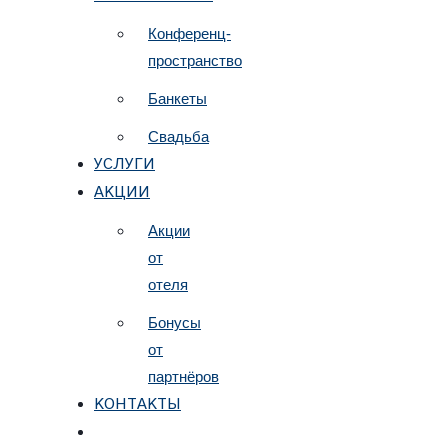
Конференц-
пространство
Банкеты
Свадьба
УСЛУГИ
АКЦИИ
Акции
от
отеля
Бонусы
от
партнёров
КОНТАКТЫ