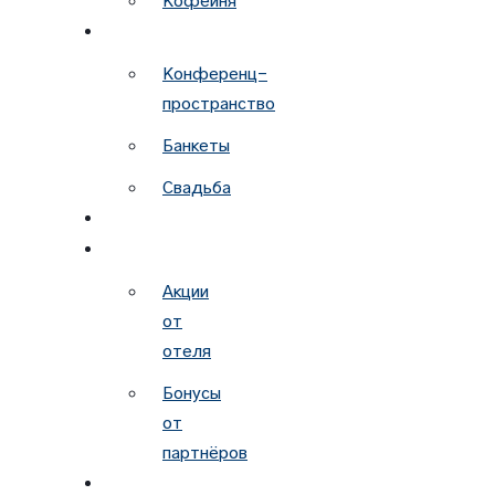
Кофейня
МЕРОПРИЯТИЯ
Конференц-
пространство
Банкеты
Свадьба
УСЛУГИ
АКЦИИ
Акции
от
отеля
Бонусы
от
партнёров
КОНТАКТЫ