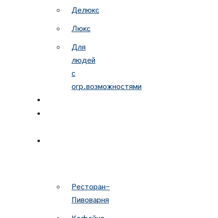
Делюкс
Люкс
Для
людей
с
огр.возможностями
ЗАБРОНИРОВАТЬ
НОВЫЙ
ГОД
РЕСТОРАН
И
КАФЕ
Ресторан-
Пивоварня