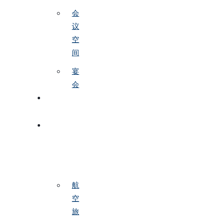
会
议
空
间
宴
会
服
务
促
销
活
动
航
空
旅