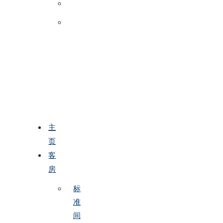
主
页
客
房
标
准
间