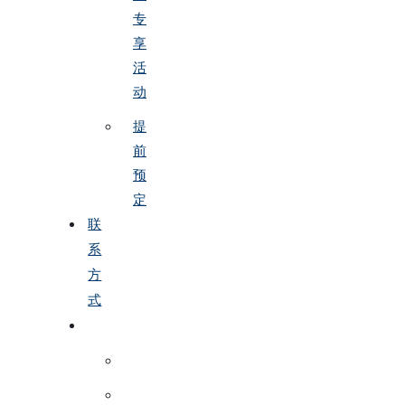
专
享
活
动
提
前
预
定
联
系
方
式