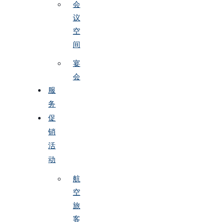
会
议
空
间
宴
会
服
务
促
销
活
动
航
空
旅
客