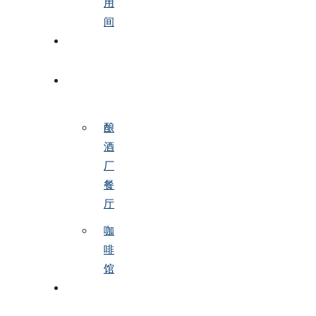
用
间
预
订
餐
厅
酿
酒
厂
餐
厅
咖
啡
馆
活
动