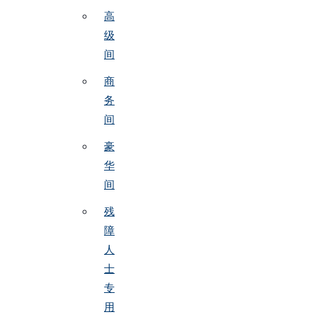
高
级
间
商
务
间
豪
华
间
残
障
人
士
专
用