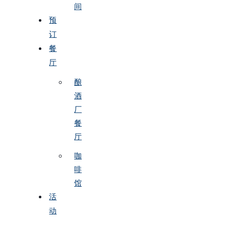
间
预
订
餐
厅
酿
酒
厂
餐
厅
咖
啡
馆
活
动