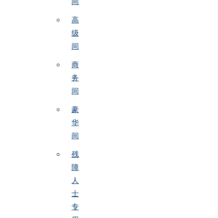
间
高
级
间
商
务
间
豪
华
间
残
障
人
士
专