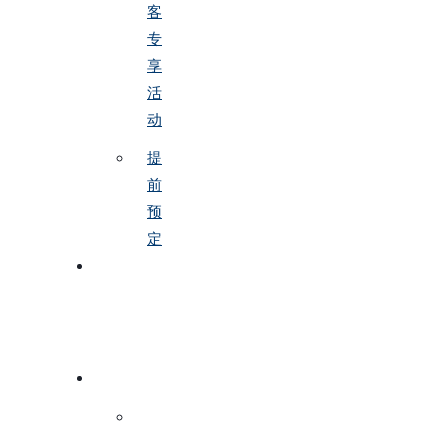
客
专
享
活
动
提
前
预
定
联
系
方
式